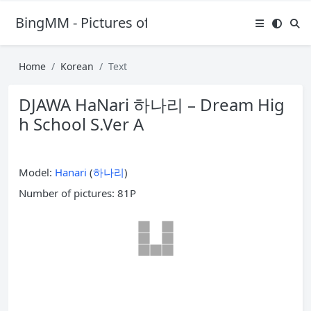
BingMM - Pictures of Sexy Girl
Home
Korean
Text
DJAWA HaNari 하나리 – Dream Hig
h School S.Ver A
Model:
Hanari
(
하나리
)
Number of pictures: 81P